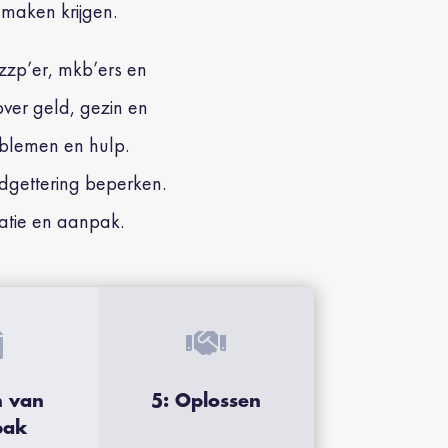
 maken krijgen.
zzp’er, mkb’ers en
over geld, gezin en
oblemen en hulp.
udgettering beperken.
catie en aanpak.


n van
5: Oplossen
pak