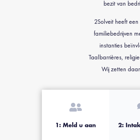
bezit van bedr
2
Solveit heeft ee
familiebedrijven 
instanties beïn
Taalbarrières, relig
Wij zetten daar

1: Meld u aan
2: Inta