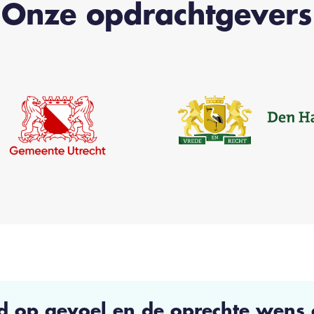
Onze opdrachtgevers
 op gevoel en de oprechte wens 