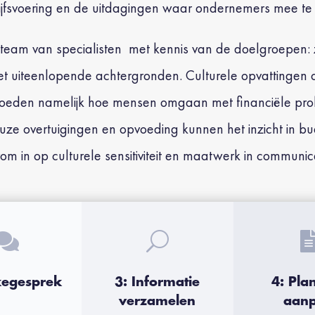
ijfsvoering en de uitdagingen waar ondernemers mee te
n team van specialisten met kennis van de doelgroepen: 
met uiteenlopende achtergronden.
Culturele opvattingen 
vloeden namelijk hoe mensen omgaan met financiële pr
ieuze overtuigingen en opvoeding kunnen het inzicht in b
om in op culturele sensitiviteit en maatwerk in communi

U
kegesprek
3: Informatie
4: Pla
verzamelen
aan