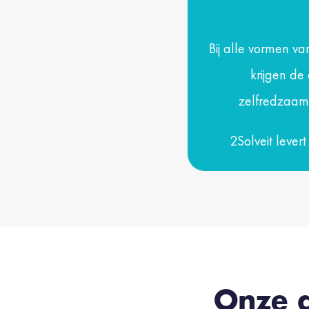
Bij alle vormen va
krijgen de
zelfredzaamh
2
Solveit lever
Onze d