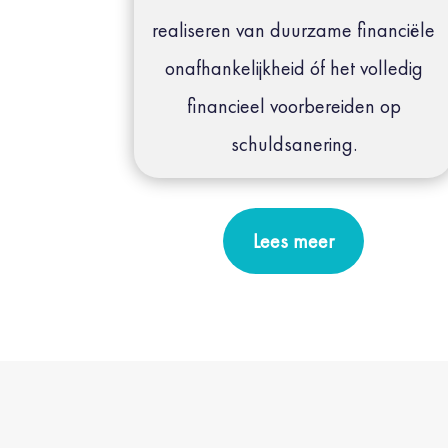
realiseren van d
uurzame financiële
onafhankelijkheid óf het v
olledig
financieel voorbereiden op
schuldsanering.
Lees meer