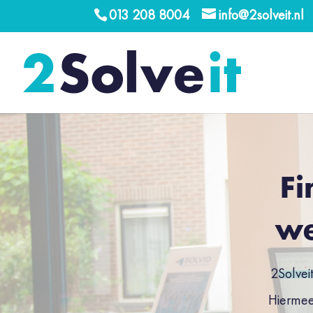
013 208 8004
info@2solveit.nl
Fi
we
2
Solvei
Hiermee