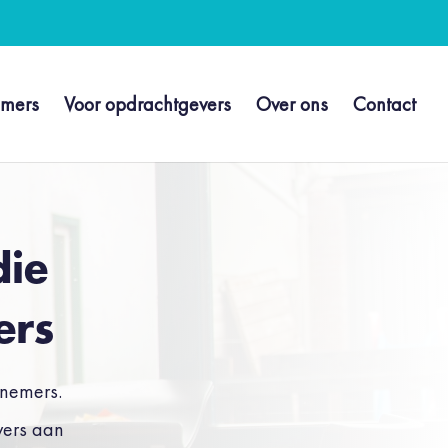
emers
Voor opdrachtgevers
Over ons
Contact
die
ers
ernemers.
vers aan