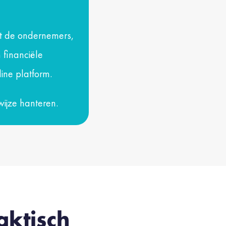
met de ondernemers,
 financiële
ine platform.
wijze hanteren.
aktisch