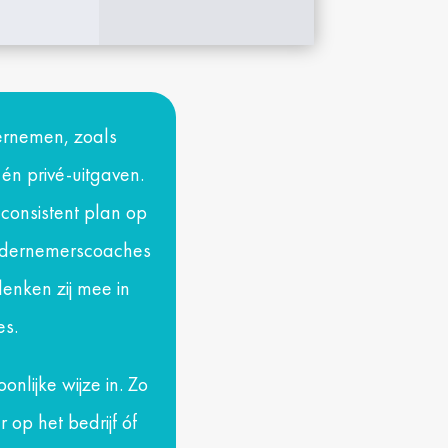
ernemen, zoals
én privé-uitgaven.
n consistent plan op
 ondernemerscoaches
enken zij mee in
es.
onlijke wijze in. Zo
 op het bedrijf óf