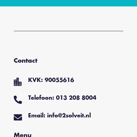
Contact
KVK: 90055616

Telefoon: 013 208 8004

Email: info@2solveit.nl

Menu